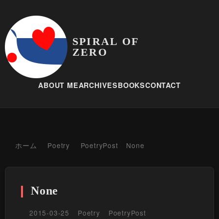
SPIRAL OF
ZERO
ABOUT ME
ARCHIVES
BOOKS
CONTACT
ホーム
Poetry
PoetryPost
None
None
2015-03-25
Poetry
PoetryPost