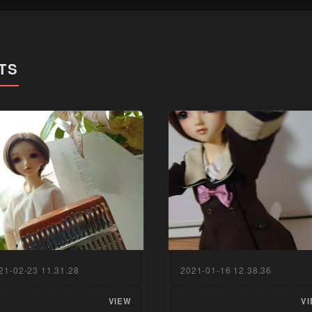
TS
21-02-23 11.31.28
2021-01-16 12.38.36
VIEW
VI