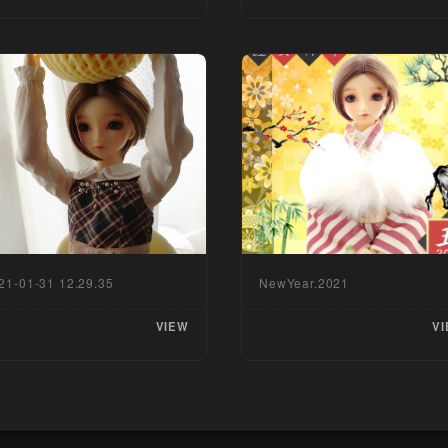
21-01-31 12.29.35
NewYear.2021
VIEW
VI