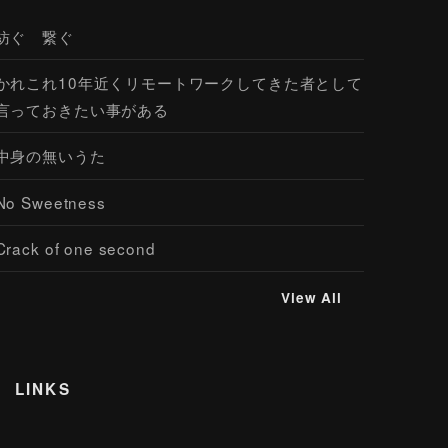
紡ぐ 繋ぐ
かれこれ10年近くリモートワークしてきた者として
言っておきたい事がある
中身の無いうた
No Sweetness
Crack of one second
View All
LINKS