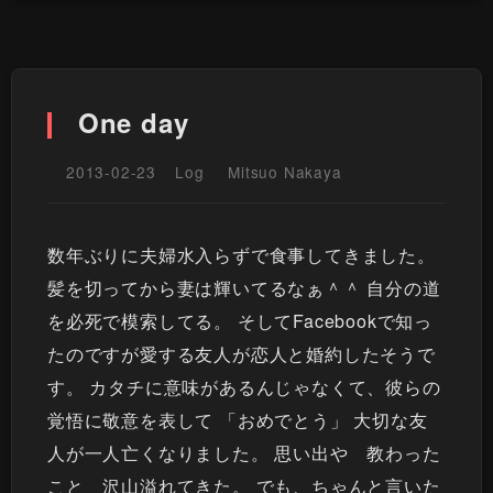
One day
2013-02-23
Log
Mitsuo Nakaya
数年ぶりに夫婦水入らずで食事してきました。
髪を切ってから妻は輝いてるなぁ＾＾ 自分の道
を必死で模索してる。 そしてFacebookで知っ
たのですが愛する友人が恋人と婚約したそうで
す。 カタチに意味があるんじゃなくて、彼らの
覚悟に敬意を表して 「おめでとう」 大切な友
人が一人亡くなりました。 思い出や 教わった
こと 沢山溢れてきた。 でも、ちゃんと言いた