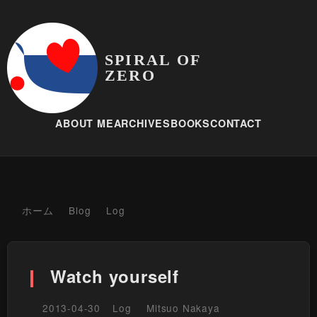
SPIRAL OF
ZERO
ABOUT ME
ARCHIVES
BOOKS
CONTACT
ホーム
Blog
Log
Watch yourself
2013-04-30
Log
Mitsuo Nakaya