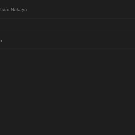
itsuo Nakaya
す。