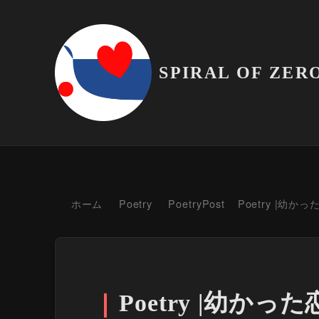
SPIRAL OF ZER
ホーム
Poetry
PoetryPost
Poetry |幼か
Poetry |幼かっ