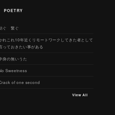
POETRY
紡ぐ 繋ぐ
かれこれ10年近くリモートワークしてきた者として
言っておきたい事がある
中身の無いうた
No Sweetness
Crack of one second
View All