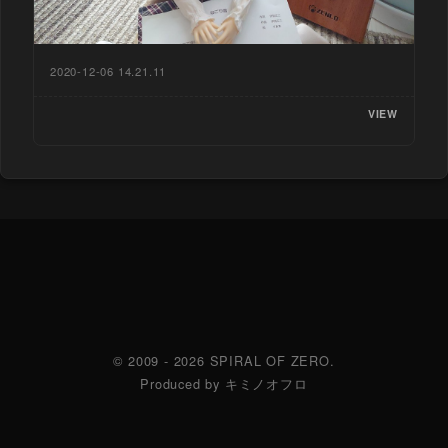
2020-12-06 14.21.11
VIEW
© 2009 - 2026 SPIRAL OF ZERO.
Produced by キミノオフロ