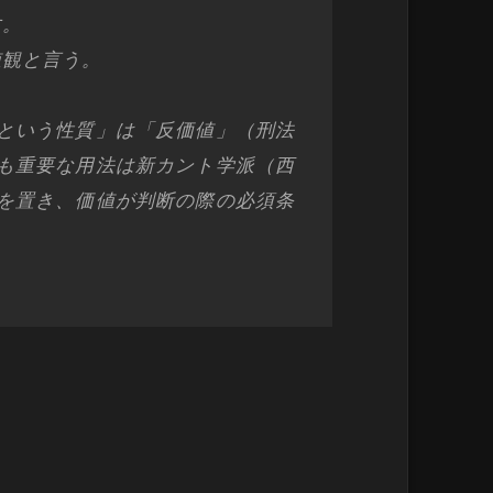
す。
値観と言う。
という性質」は「反価値」（刑法
も重要な用法は新カント学派（西
を置き、価値が判断の際の必須条
。