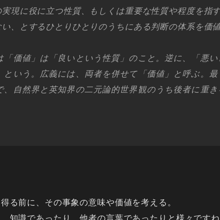
の実現に役に立つ性質、もしくは重要な性質や程度を指
ない、とするひとりひとりのうちにある判断の体系を価
は「価値」は「良いという性質」のこと。逆に、「悪い
）という。広義には、両者を併せて「価値」と呼ぶ。最
で、自然界と英知界の二元論的世界観のうち後者に重き
を得る前に、その事象の意味や価値を考える。
り、知識であったり、他者の言葉であったりと様々ですね