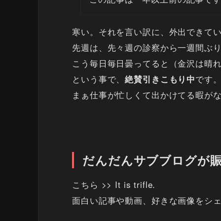
寒い。それを言い訳に、外出できて
先週は、先々週の診察から一週間ぶ
こう毎日毎日曇ってると（金沢は晴
という事で、
です
絶賛引きこもり中
まぁ仕事が忙しくて出かけてる暇が
だんだんサブブログが
こちら >>
It is trifle.
面白い記事や動画、好きな画像をシ