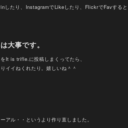
inしたり、InstagramでLikeしたり、FlickrでFa
のは大事です。
真を
It is trifle.
に投稿しまくってたら、
たりイイねくれたり。嬉しいね＾＾
ューアル・・というより作り直しました。