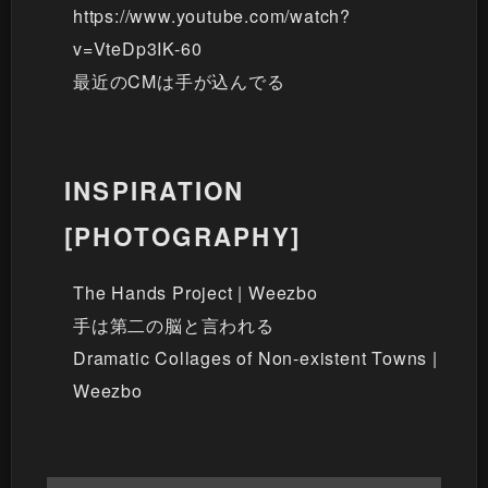
https://www.youtube.com/watch?
v=VteDp3IK-60
最近のCMは手が込んでる
INSPIRATION
[PHOTOGRAPHY]
The Hands Project | Weezbo
手は第二の脳と言われる
Dramatic Collages of Non-existent Towns |
Weezbo