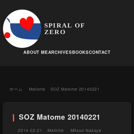
SPIRAL OF
ZERO
ABOUT ME
ARCHIVES
BOOKS
CONTACT
ホーム
Matome
SOZ Matome 20140221
SOZ Matome 20140221
2014-02-21
Matome
Mitsuo Nakaya