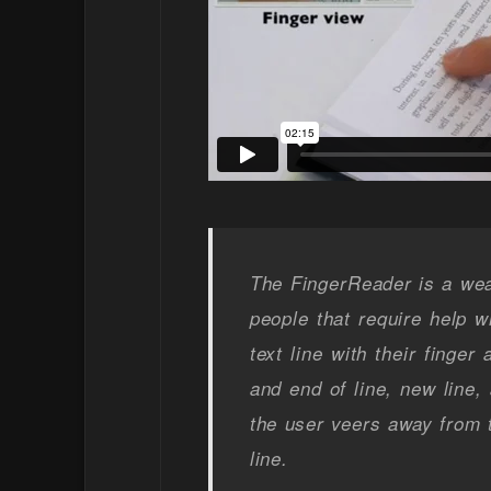
The FingerReader is a weara
people that require help w
text line with their finge
and end of line, new line
the user veers away from t
line.