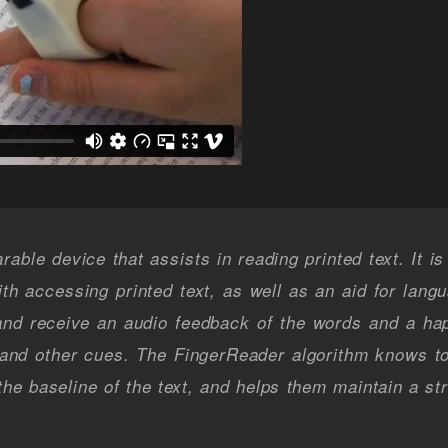
ble device that assists in reading printed text. It is 
ith accessing printed text, as well as an aid for lan
r and receive an audio feedback of the words and a hap
, and other cues. The FingerReader algorithm knows t
he baseline of the text, and helps them maintain a st