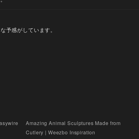
番な予感がしています。
tasywire
Amazing Animal Sculptures Made from
Cutlery | Weezbo Inspiration