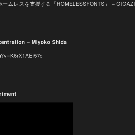
レスを支援する「HOMELESSFONTS」 – GIGAZI
centration – Miyoko Shida
ch?v=K6rX1AEi57c
riment