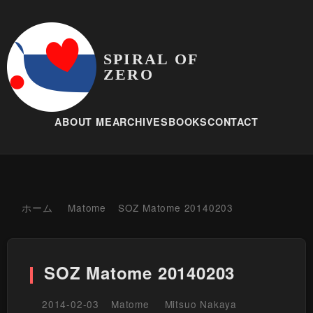
SPIRAL OF
ZERO
ABOUT ME
ARCHIVES
BOOKS
CONTACT
ホーム
Matome
SOZ Matome 20140203
SOZ Matome 20140203
2014-02-03
Matome
Mitsuo Nakaya