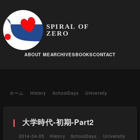
SPIRAL OF
ZERO
ABOUT ME
ARCHIVES
BOOKS
CONTACT
ホーム
History
SchoolDays
University
大学時代-初期-Part2
2014-04-05
History
SchoolDays
,
University