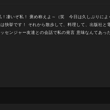
私！凄いぞ私！ 褒め称えよ～（笑 今日は久しぶりによ
は快挙です！ それから散歩して、料理して、出版社と
ッセンジャー友達との会話で私の発言 意味なんてあっ