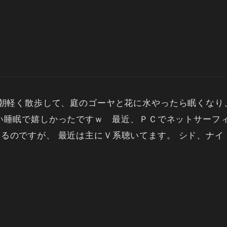
 朝軽く散歩して、庭のゴーヤと花に水やったら眠くな
睡眠で嬉しかったですｗ 最近、ＰＣでネットサーフィンや
すが、 最近は主にＶ系聴いてます。 シド、ナイトメア(nig