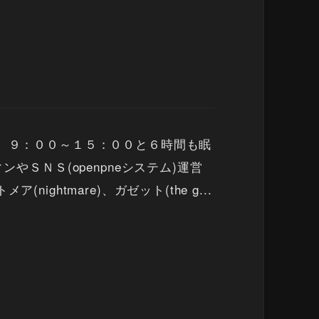
り、９：００～１５：００と６時間も眠
ＳＮＳ(openpneシステム)運営
htmare)、ガゼット(the g...