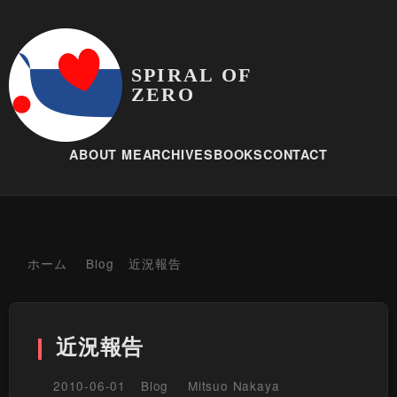
SPIRAL OF
ZERO
ABOUT ME
ARCHIVES
BOOKS
CONTACT
ホーム
Blog
近況報告
近況報告
2010-06-01
Blog
Mitsuo Nakaya