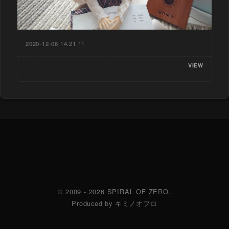
2020-12-06 14.21.11
VIEW
© 2009 - 2026 SPIRAL OF ZERO.
Produced by キミノオフロ