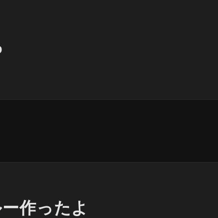
O
ルー作ったよ